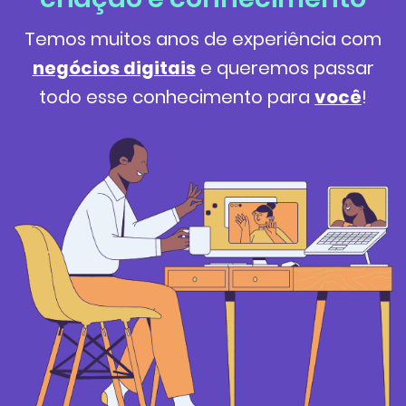
Temos muitos anos de experiência com
negócios digitais
e queremos passar
todo esse conhecimento para
você
!