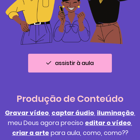
assistir à aula
Produção de Conteúdo
Gravar vídeo
,
captar áudio
,
iluminação
,
meu Deus agora preciso
editar o vídeo
,
criar a arte
para aula, como, como??