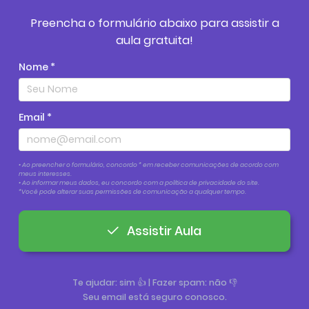
Preencha o formulário abaixo para assistir a
aula gratuita!
Nome *
Email *
• Ao preencher o formulário, concordo * em receber comunicações de acordo com
meus interesses.
• Ao informar meus dados, eu concordo com a política de privacidade do site.
*Você pode alterar suas permissões de comunicação a qualquer tempo.
Assistir Aula
Te ajudar: sim 👍 | Fazer spam: não 👎
Seu email está seguro conosco.