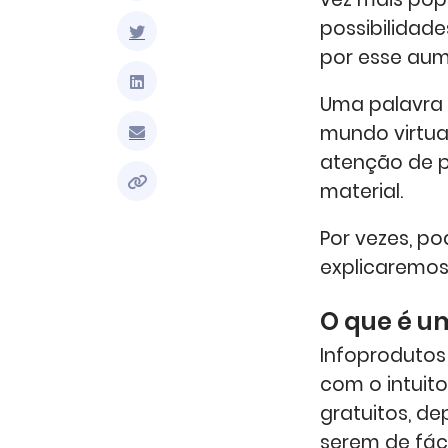
possibilidad
por esse aum
Uma palavra 
mundo virtua
atenção de p
material.
Por vezes, po
explicaremos
O que é u
Infoprodutos
com o intuit
gratuitos, d
serem de fáci