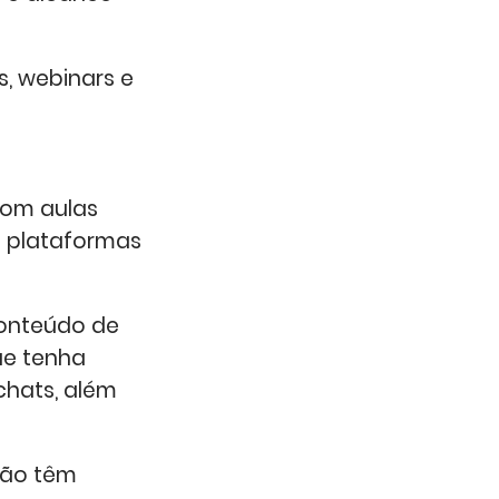
, webinars e
com aulas
m plataformas
conteúdo de
ue tenha
chats, além
não têm