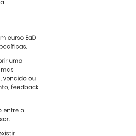
da
um curso EaD
pecíficas.
prir uma
, mas
, vendido ou
to, feedback
o entre o
sor.
istir