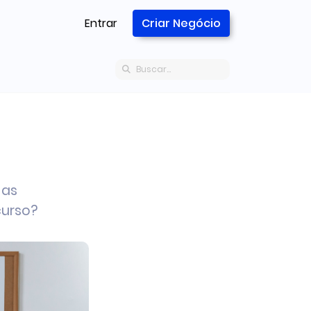
Entrar
Criar Negócio
 as
curso?