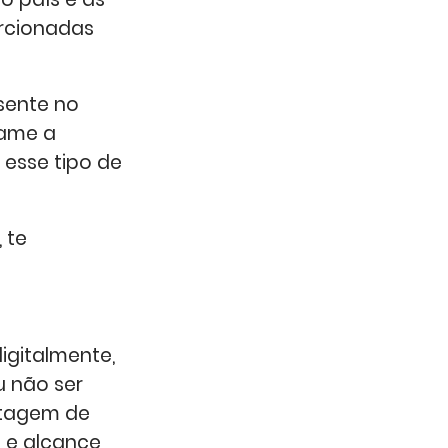
rcionadas
sente no
hame a
 esse tipo de
 te
igitalmente,
u não ser
ntagem de
s e alcance