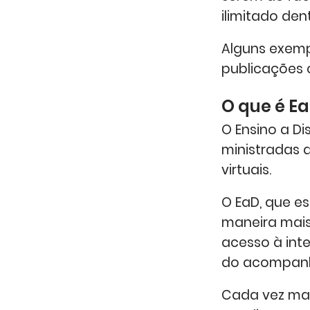
ilimitado den
Alguns exemp
publicações c
O que é E
O Ensino a D
ministradas 
virtuais.
O EaD, que e
maneira mais
acesso à inte
do acompanh
Cada vez mai