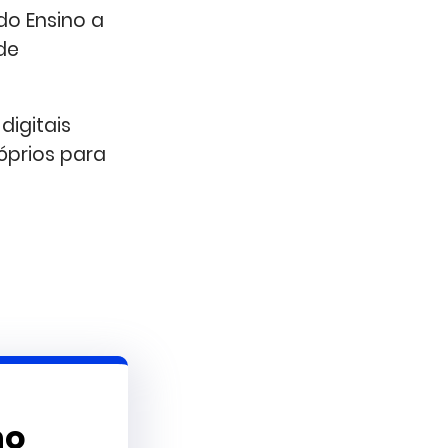
do Ensino a
de
igitais
óprios para
no