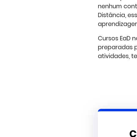
nenhum conta
Distância, e
aprendizage
Cursos EaD n
preparadas p
atividades, 
C