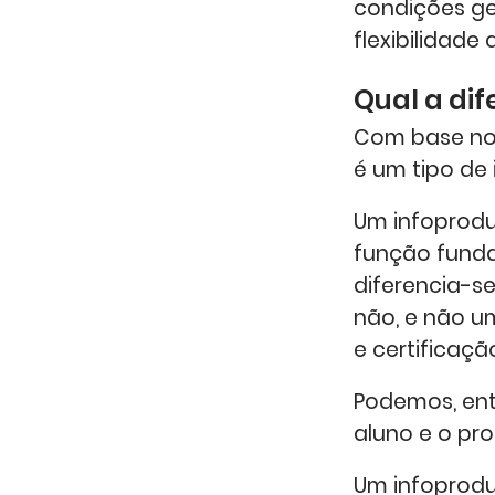
condições ge
flexibilidade
Qual a di
Com base no
é um tipo de
Um infoprodu
função fund
diferencia-s
não, e não 
e certificaçã
Podemos, ent
aluno e o pr
Um infoprodu