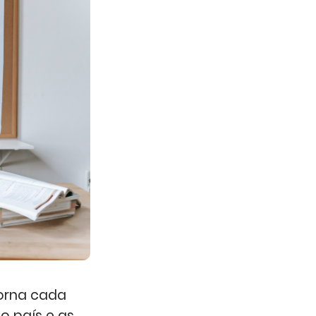
torna cada
o país e as