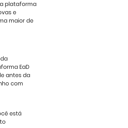
ma plataforma
rovas e
ama maior de
 da
aforma EaD
de antes da
enho com
ocê está
to