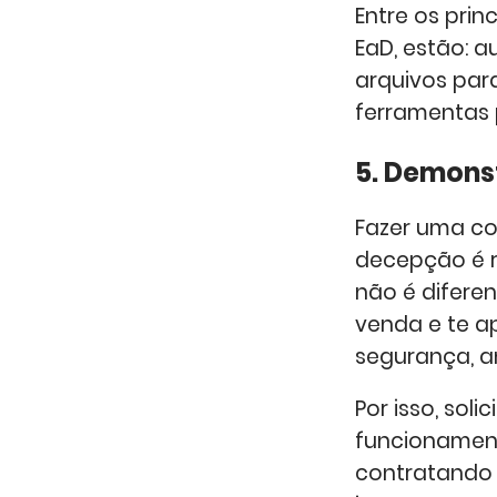
Entre os pri
EaD, estão: a
arquivos par
ferramentas 
5. Demons
Fazer uma co
decepção é r
não é difere
venda e te a
segurança, 
Por isso, so
funcionament
contratando 