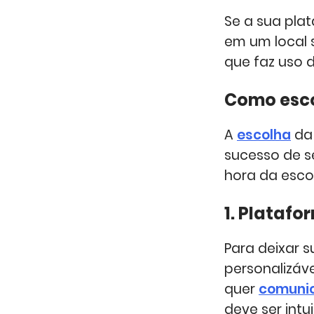
Se a sua plat
em um local s
que faz uso 
Como esco
A
escolha
da 
sucesso de s
hora da esco
1. Platafo
Para deixar 
personalizáv
quer
comuni
deve ser intu