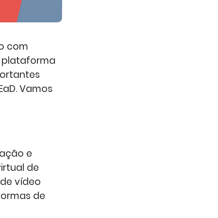
so com
a plataforma
ortantes
 EaD. Vamos
zação e
irtual de
 de vídeo
 formas de