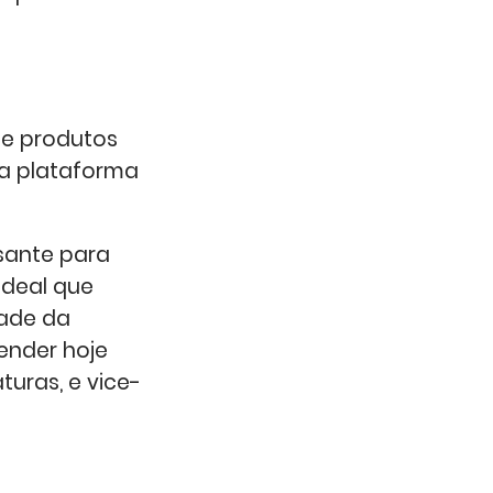
de produtos
da plataforma
ssante para
ideal que
dade da
ender hoje
turas, e vice-