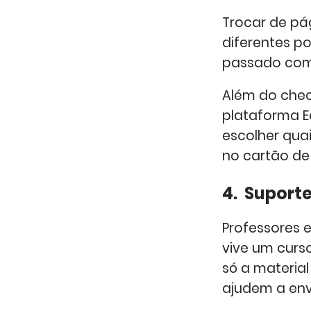
Trocar de pág
diferentes p
passado com
Além do chec
plataforma E
escolher qua
no cartão de 
4. Suporte
Professores 
vive um curs
só a materia
ajudem a envo