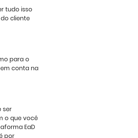
r tudo isso
 do cliente
imo para o
s em conta na
 ser
m o que você
ataforma EaD
té por