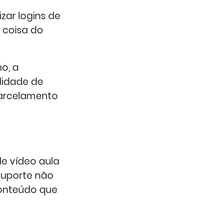
zar logins de
 coisa do
o, a
lidade de
parcelamento
e vídeo aula
suporte não
conteúdo que